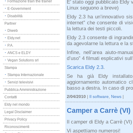
E’ stato oggi pubblicato Eldy
Formazione train the trainer
Linux seguono a breve)
E-Government
Eldy 2.3 ha un’innovativo si
Disabilità
internet” che consente di visi
Partner
la lettura dei testi piccoli.
Diweb
Eldy 2.3 consente di ingrandir
Eldy.net
da agevolarne la lettura e la 
P.A.
Infine, nell’area aiuto-manua
ANCS e ELDY
d’uso” 4 filmati esplicativi su
Vegan Solutions srl
Scarica Eldy 2.3
.
Stampa
Stampa Internazionale
Se ha già Eldy installato
aggiornamento automatico cli
Servizi televisivi
basso a destra. In caso di pro
Pubblica Amministrazione
2/04/2010
|
Il software
,
News
|
Contatti
Eldy nel mondo
Camper a Carrè (VI)
Legal Disclaimer
Privacy Policy
Il camper di Eldy a Carrè (VI)
Riconoscimenti
Vi aspettiamo numerosi!