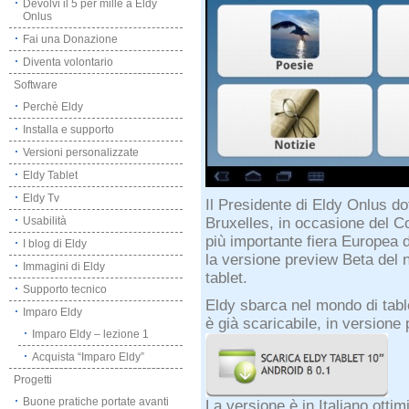
Devolvi il 5 per mille a Eldy
Onlus
Fai una Donazione
Diventa volontario
Software
Perchè Eldy
Installa e supporto
Versioni personalizzate
Eldy Tablet
Eldy Tv
Il Presidente di Eldy Onlus d
Bruxelles, in occasione del
Co
Usabilità
più importante fiera Europea d
I blog di Eldy
la versione preview Beta del 
Immagini di Eldy
tablet.
Supporto tecnico
Eldy sbarca nel mondo di tab
Imparo Eldy
è già scaricabile, in versione
Imparo Eldy – lezione 1
Acquista “Imparo Eldy”
Progetti
Buone pratiche portate avanti
La versione è in Italiano ottim