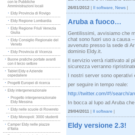
con le Pubbliche
Amministrazioni locali
26/01/2012
|
Il software
,
News
|
Eldy Provincia di Rovigo
Aruba a fuoco…
Eldy Regione Lombardia
Eldy Regione Friuli Venezia
Gentilissimi, avvisiamo che
Giulia
chat sono fuori uso a causa –
Eldy Consiglio Regionale del
Veneto
avvenuto presso la sede di Ar
dominio Eldy.it.
Eldy Provincia di Vicenza
Buone pratiche portate avanti
Il servizio verrà riattivato al
con il terzo settore
sicurezza verranno ripristinat
Tablet Eldy e Aziende
I nostri server sono operativi 
ospedaliere
Progetti Europei di ricerca
per seguire in tempo reale:
Eldy intergenerazionale
http://twitter.com/#!/search/a
Progetto intergenerazionale
In bocca al lupo ad Aruba che 
Eldy Messina
Eldy nelle scuole di Rovereto
29/04/2011
|
Il software
|
Eldy Monopoli: 3000 studenti
Eldy versione 2.3!
Camper Eldy nelle piazze
d’Italia