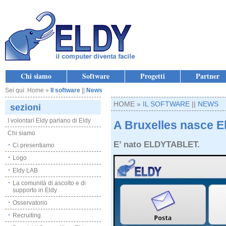
Chi siamo
Software
Progetti
Partner
Sei qui: Home »
Il software
||
News
HOME »
IL SOFTWARE
||
NEWS
sezioni
I volontari Eldy parlano di Eldy
A Bruxelles nasce E
Chi siamo
E’ nato ELDYTABLET.
Ci presentiamo
Logo
Eldy LAB
La comunità di ascolto e di
supporto in Eldy
Osservatorio
Recruiting