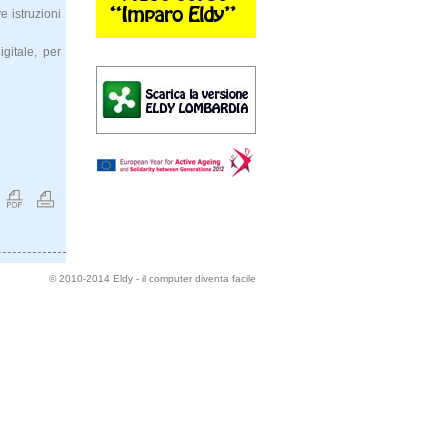
e istruzioni
igitale, per
© 2010-2014
Eldy - il computer diventa facile