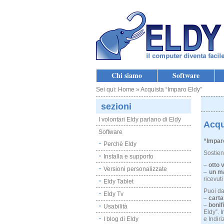
Chi siamo
Software
Sei qui: Home » Acquista “Imparo Eldy”
sezioni
I volontari Eldy parlano di Eldy
Acqu
Software
“Impar
Perchè Eldy
Sostien
Installa e supporto
–
otto 
Versioni personalizzate
–
un ma
ricevuti
Eldy Tablet
Puoi dar
Eldy Tv
–
carta
–
bonif
Usabilità
Eldy”. 
I blog di Eldy
e Indiri