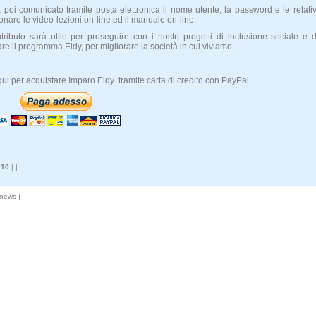
à poi comunicato tramite posta elettronica il nome utente, la password e le relativ
ionare le video-lezioni on-line ed il manuale on-line.
ntributo sarà utile per proseguire con i nostri progetti di inclusione sociale e d
are il programma Eldy, per migliorare la società in cui viviamo.
qui per acquistare Imparo Eldy tramite carta di credito con PayPal:
010
| |
 news
|