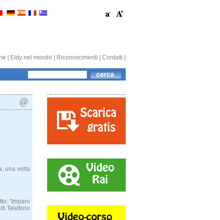
one
|
Eldy nel mondo
|
Riconoscimenti
|
Contatti
|
, una volta
to: “Imparo
di Telefono