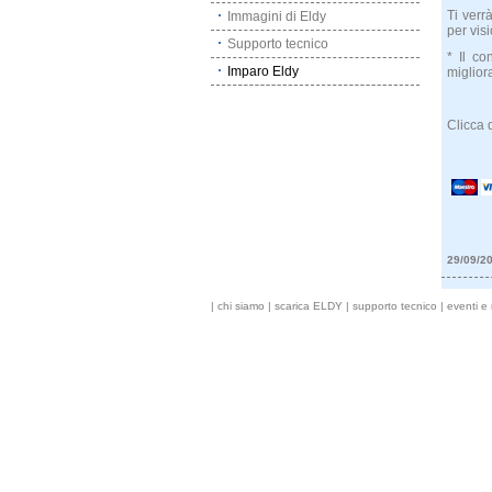
Ti verr
Immagini di Eldy
per vis
Supporto tecnico
* Il co
Imparo Eldy
miglior
Clicca 
29/09/2
|
chi siamo
|
scarica ELDY
|
supporto tecnico
|
eventi e