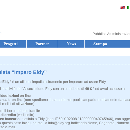
Pubblica Amministrazi
Progetti
Partner
News
Stampa
ista “Imparo Eldy”
o Eldy”
è un utile e simpatico strumento per imparare ad usare Eldy.
i le attività dell’Associazione Eldy con un contributo di
49
€
* ed avrai accesso a:
video-lezioni on-line
nuale on-line
(non spediamo il manuale ma puoi stamparlo direttamente da casa
 i codici di attivazione)
e il tuo contributo tramite:
 di credito
(vedi sotto)
ico bancario
intestato a Eldy (Iban IT 69 Y 02008 11800000040745946), con ogget
In questo caso invia una mail a info@eldy.org indicando Nome, Cognome, Numero 
zzo e-mail.