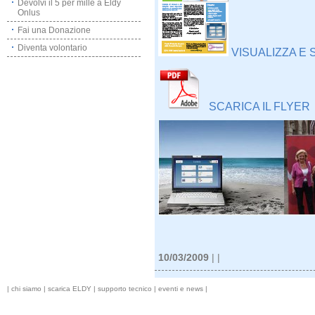
Devolvi il 5 per mille a Eldy
Onlus
Fai una Donazione
Diventa volontario
VISUALIZZA E S
SCARICA IL FLYER
10/03/2009
| |
|
chi siamo
|
scarica ELDY
|
supporto tecnico
|
eventi e news
|