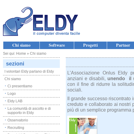
Chi siamo
Software
Progetti
Partner
Sei qui: Home » Chi siamo
sezioni
I volontari Eldy parlano di Eldy
L’Associazione Onlus Eldy pr
anziani e disabili,
unendo il 
Chi siamo
con il fine di ridurre la solitu
Ci presentiamo
sociali.
Logo
Il grande successo riscontrato i
Eldy LAB
creduto e collaborato ai nostri 
La comunità di ascolto e di
più di un semplice programma p
supporto in Eldy
Osservatorio
Recruiting