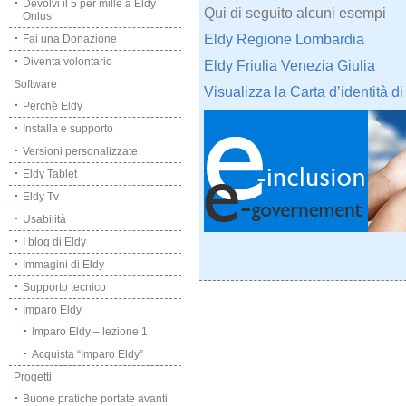
Devolvi il 5 per mille a Eldy
Qui di seguito alcuni esempi
Onlus
Eldy Regione Lombardia
Fai una Donazione
Diventa volontario
Eldy Friulia Venezia Giulia
Software
Visualizza la Carta d’identità di
Perchè Eldy
Installa e supporto
Versioni personalizzate
Eldy Tablet
Eldy Tv
Usabilità
I blog di Eldy
Immagini di Eldy
Supporto tecnico
Imparo Eldy
Imparo Eldy – lezione 1
Acquista “Imparo Eldy”
Progetti
Buone pratiche portate avanti