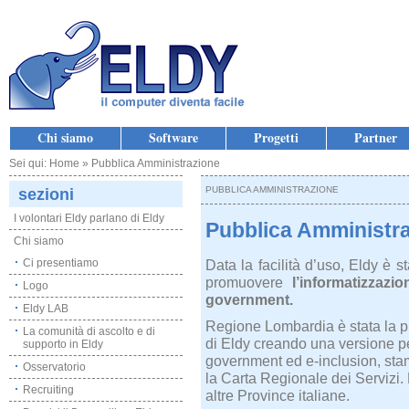
Chi siamo
Software
Progetti
Partner
Sei qui: Home » Pubblica Amministrazione
PUBBLICA AMMINISTRAZIONE
sezioni
I volontari Eldy parlano di Eldy
Pubblica Amministr
Chi siamo
Ci presentiamo
Data la facilità d’uso, Eldy è 
promuovere
l’informatizzazio
Logo
government.
Eldy LAB
Regione Lombardia è stata la pri
La comunità di ascolto e di
di Eldy creando una versione pe
supporto in Eldy
government ed e-inclusion, st
Osservatorio
la Carta Regionale dei Servizi
Recruiting
altre Province italiane.