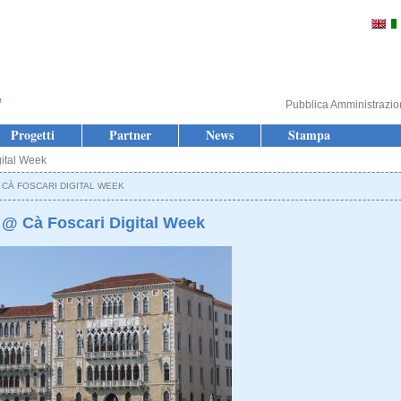
Pubblica Amministrazi
Progetti
Partner
News
Stampa
ital Week
 CÀ FOSCARI DIGITAL WEEK
 @ Cà Foscari Digital Week