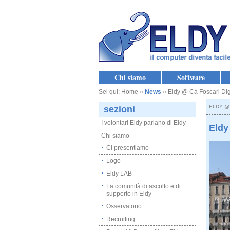
Chi siamo
Software
Sei qui: Home »
News
» Eldy @ Cà Foscari Dig
ELDY @
sezioni
I volontari Eldy parlano di Eldy
Eldy
Chi siamo
Ci presentiamo
Logo
Eldy LAB
La comunità di ascolto e di
supporto in Eldy
Osservatorio
Recruiting