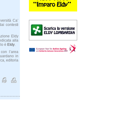
versità Ca’
ai contesti
iazione Eldy
dedicata alla
 lo è
Eldy
.
 con l’area
iguardano in
ca, editoria