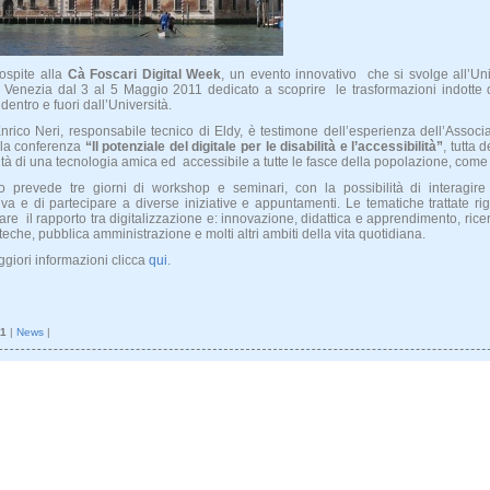
ospite alla
Cà Foscari Digital Week
, un evento innovativo che si svolge all’Uni
 Venezia dal 3 al 5 Maggio 2011 dedicato a scoprire le trasformazioni indotte d
 dentro e fuori dall’Università.
Enrico Neri, responsabile tecnico di Eldy, è testimone dell’esperienza dell’Assoc
 la conferenza
“Il potenziale del digitale per le disabilità e l’accessibilità”
, tutta 
tà di una tecnologia amica ed accessibile a tutte le fasce della popolazione, come
o prevede tre giorni di workshop e seminari, con la possibilità di interagire
iva e di partecipare a diverse iniziative e appuntamenti. Le tematiche trattate r
lare il rapporto tra digitalizzazione e: innovazione, didattica e apprendimento, ricer
oteche, pubblica amministrazione e molti altri ambiti della vita quotidiana.
giori informazioni clicca
qui
.
11
|
News
|