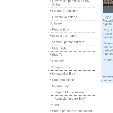
Devolvi il 5 per mille a Eldy
Onlus
Fai una Donazione
Diventa volontario
Eldy è 
Foscari
Software
digitali
Perchè Eldy
L’Ing. 
presso
Installa e supporto
necessi
Versioni personalizzate
L’event
esposit
Eldy Tablet
partico
e bibli
Eldy Tv
Per mag
Usabilità
I blog di Eldy
Immagini di Eldy
3/05/20
Supporto tecnico
Imparo Eldy
Imparo Eldy – lezione 1
Acquista “Imparo Eldy”
Progetti
Buone pratiche portate avanti