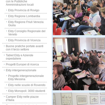
con le Pubbliche
Amministrazioni locali
Eldy Provincia di Rovigo
Eldy Regione Lombardia
Eldy Regione Friuli Venezia
Giulia
Eldy Consiglio Regionale del
Veneto
Eldy Provincia di Vicenza
Buone pratiche portate avanti
con il terzo settore
Tablet Eldy e Aziende
ospedaliere
Progetti Europei di ricerca
Eldy intergenerazionale
Progetto intergenerazionale
Eldy Messina
Eldy nelle scuole di Rovereto
Eldy Monopoli: 3000 studenti
Camper Eldy nelle piazze
d’Italia