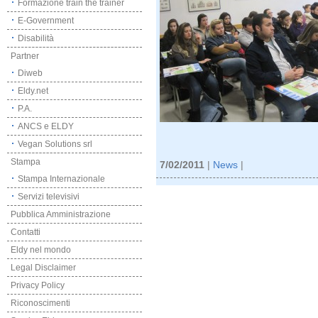
Formazione train the trainer
E-Government
Disabilità
Partner
Diweb
Eldy.net
P.A.
ANCS e ELDY
Vegan Solutions srl
Stampa
7/02/2011
|
News
|
Stampa Internazionale
Servizi televisivi
Pubblica Amministrazione
Contatti
Eldy nel mondo
Legal Disclaimer
Privacy Policy
Riconoscimenti