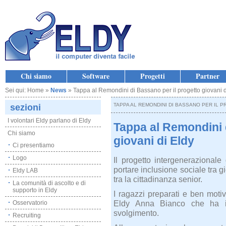
Chi siamo
Software
Progetti
Partner
Sei qui: Home »
News
» Tappa al Remondini di Bassano per il progetto giovani d
TAPPA AL REMONDINI DI BASSANO PER IL P
sezioni
I volontari Eldy parlano di Eldy
Tappa al Remondini 
Chi siamo
giovani di Eldy
Ci presentiamo
Logo
Il progetto intergenerazional
portare inclusione sociale tra g
Eldy LAB
tra la cittadinanza senior.
La comunità di ascolto e di
supporto in Eldy
I ragazzi preparati e ben moti
Eldy Anna Bianco che ha ill
Osservatorio
svolgimento.
Recruiting