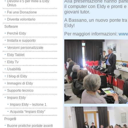
Alla presentazione hanno parte
Devolvi il 5 per mille a Eldy
Onlus
il computer con Eldy e pronti e 
giovani tutor.
Fai una Donazione
Diventa volontario
A Bassano, un nuovo ponte tra g
Eldy!
Software
Per maggiori informazioni:
www.
Perchè Eldy
Installa e supporto
Versioni personalizzate
Eldy Tablet
Eldy Tv
Usabilità
I blog di Eldy
Immagini di Eldy
Supporto tecnico
Imparo Eldy
Imparo Eldy – lezione 1
Acquista “Imparo Eldy”
Progetti
Buone pratiche portate avanti