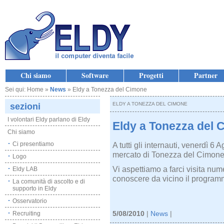
Chi siamo
Software
Progetti
Partner
Sei qui: Home »
News
» Eldy a Tonezza del Cimone
ELDY A TONEZZA DEL CIMONE
sezioni
I volontari Eldy parlano di Eldy
Eldy a Tonezza del 
Chi siamo
Ci presentiamo
A tutti gli internauti, venerdì 6
mercato di Tonezza del Cimone 
Logo
Vi aspettiamo a farci visita num
Eldy LAB
conoscere da vicino il programm
La comunità di ascolto e di
supporto in Eldy
Osservatorio
Recruiting
5/08/2010
|
News
|