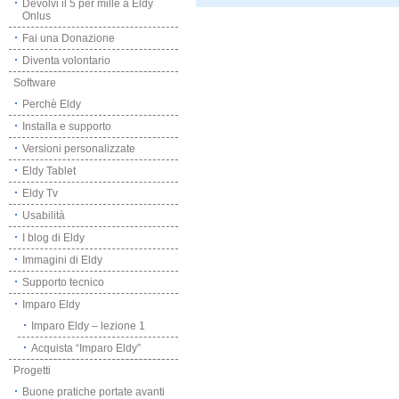
Devolvi il 5 per mille a Eldy
Onlus
Fai una Donazione
Diventa volontario
Software
Perchè Eldy
Installa e supporto
Versioni personalizzate
Eldy Tablet
Eldy Tv
Usabilità
I blog di Eldy
Immagini di Eldy
Supporto tecnico
Imparo Eldy
Imparo Eldy – lezione 1
Acquista “Imparo Eldy”
Progetti
Buone pratiche portate avanti