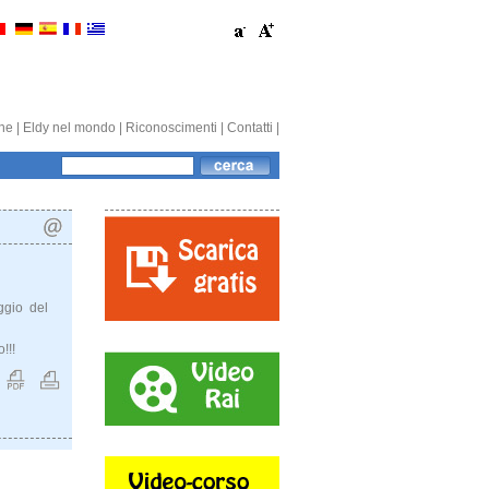
one
|
Eldy nel mondo
|
Riconoscimenti
|
Contatti
|
eggio del
!!!