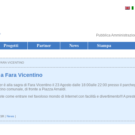
Pubblica Amministrazi
Progetti
Partner
News
Stampa
FARA VICENTINO
 a Fara Vicentino
er é alla sagra di Fara Vicentino il 23 Agosto dalle 18:00alle 22:00 presso il parch
no comunale, di fronte a Piazza Arnaldi.
ete come entrare nel favoloso mondo di Internet con facilità e divertimento!!! A presto
010
|
News
|