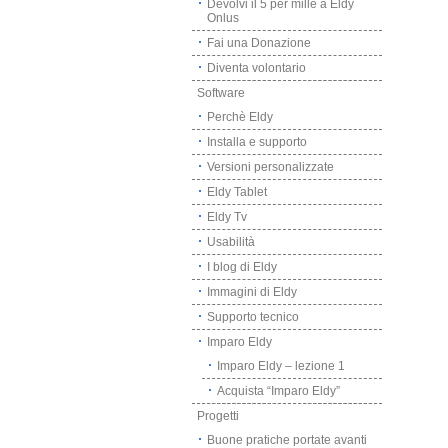
Devolvi il 5 per mille a Eldy
Onlus
Fai una Donazione
Diventa volontario
Software
Perchè Eldy
Installa e supporto
Versioni personalizzate
Eldy Tablet
Eldy Tv
Usabilità
I blog di Eldy
Immagini di Eldy
Supporto tecnico
Imparo Eldy
Imparo Eldy – lezione 1
Acquista “Imparo Eldy”
Progetti
Buone pratiche portate avanti