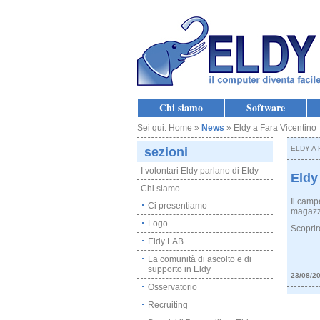
Chi siamo
Software
Sei qui: Home »
News
» Eldy a Fara Vicentino
ELDY A 
sezioni
I volontari Eldy parlano di Eldy
Eldy
Chi siamo
Il camp
Ci presentiamo
magazzi
Logo
Scoprir
Eldy LAB
La comunità di ascolto e di
supporto in Eldy
23/08/2
Osservatorio
Recruiting