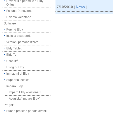
Devolvi il 5 per mille a Eldy
Onlus
7/10/2010
|
News
|
Fai una Donazione
Diventa volontario
Software
Perchè Eldy
Installa e supporto
Versioni personalizzate
Eldy Tablet
Eldy Tv
Usabilità
I blog di Eldy
Immagini di Eldy
Supporto tecnico
Imparo Eldy
Imparo Eldy – lezione 1
Acquista “Imparo Eldy”
Progetti
Buone pratiche portate avanti