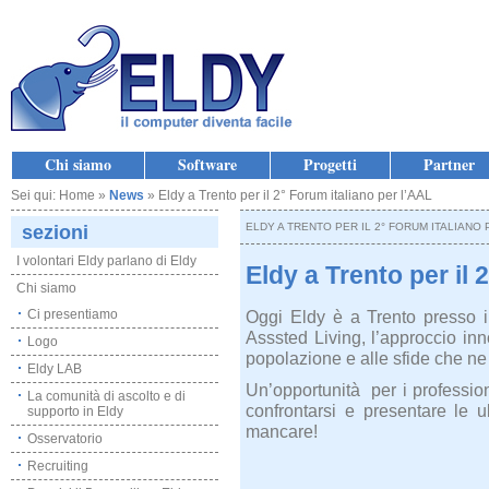
Chi siamo
Software
Progetti
Partner
Sei qui: Home »
News
» Eldy a Trento per il 2° Forum italiano per l’AAL
ELDY A TRENTO PER IL 2° FORUM ITALIANO 
sezioni
I volontari Eldy parlano di Eldy
Eldy a Trento per il 
Chi siamo
Ci presentiamo
Oggi Eldy è a Trento presso il
Asssted Living, l’approccio in
Logo
popolazione e alle sfide che ne
Eldy LAB
Un’opportunità per i profession
La comunità di ascolto e di
confrontarsi e presentare le u
supporto in Eldy
mancare!
Osservatorio
Recruiting