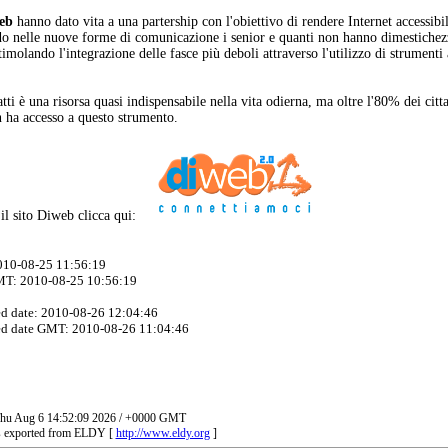
eb
hanno dato vita a una partership con l'obiettivo di rendere Internet accessibile
o nelle nuove forme di comunicazione i senior e quanti non hanno dimestichezz
imolando l'integrazione delle fasce più deboli attraverso l'utilizzo di strumenti
atti è una risorsa quasi indispensabile nella vita odierna, ma oltre l'80% dei citt
n ha accesso a questo strumento.
e il sito Diweb clicca qui:
2010-08-25 11:56:19
MT: 2010-08-25 10:56:19
ed date: 2010-08-26 12:04:46
ed date GMT: 2010-08-26 11:04:46
 Thu Aug 6 14:52:09 2026 / +0000 GMT
s exported from ELDY [
http://www.eldy.org
]