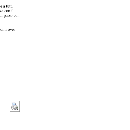
 a tutt,
a con il
 al passo con
adini over