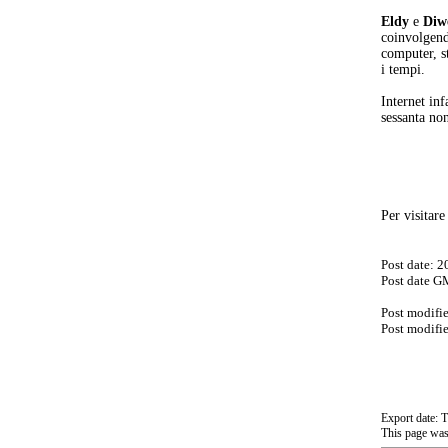
Eldy
e
Diw
coinvolgend
computer, st
i tempi.
Internet inf
sessanta no
Per visitar
Post date: 
Post date G
Post modifi
Post modifi
Export date:
This page wa