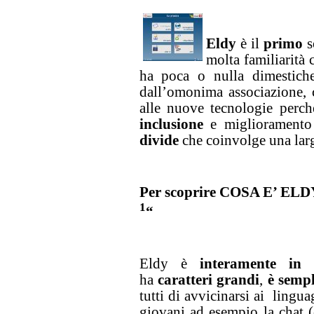
Eldy
è il
primo
molta familiarità 
ha poca o nulla dimestiche
dall’omonima associazione, 
alle nuove tecnologie perc
inclusione
e miglioramento
divide
che coinvolge una larg
Per scoprire COSA E’ ELDY 
1
“
Eldy è
interamente in i
ha
caratteri grandi
,
è sempl
tutti di avvicinarsi ai lingua
giovani ad esempio la chat (c